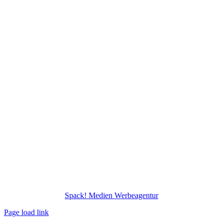
© Copyright
2026 – KVG Kunststoff-Vertriebs KG | Webdesign –
Spack! Medien Werbeagentur
Page load link