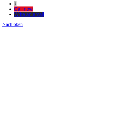
↓
Call now
Write an email
Nach oben