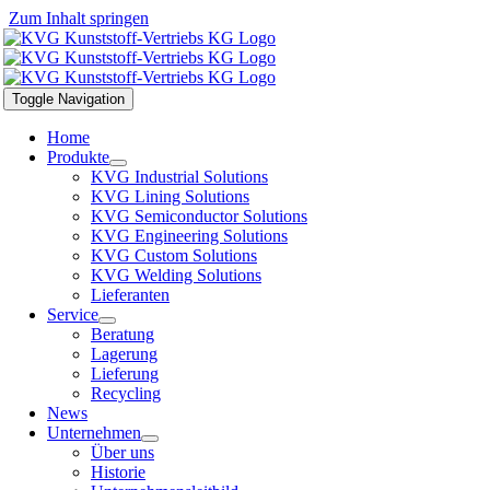
Zum Inhalt springen
Toggle Navigation
Home
Produkte
KVG Industrial Solutions
KVG Lining Solutions
KVG Semiconductor Solutions
KVG Engineering Solutions
KVG Custom Solutions
KVG Welding Solutions
Lieferanten
Service
Beratung
Lagerung
Lieferung
Recycling
News
Unternehmen
Über uns
Historie